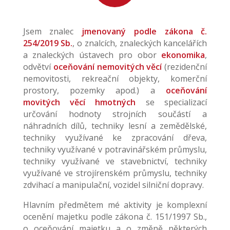
Jsem znalec
jmenovaný podle zákona č.
254/2019 Sb.
, o znalcích, znaleckých kancelářích
a znaleckých ústavech pro obor
ekonomika
,
odvětví
oceňování nemovitých věcí
(rezidenční
nemovitosti, rekreační objekty, komerční
prostory, pozemky apod.) a
oceňování
movitých věcí hmotných
se specializací
určování hodnoty strojních součástí a
náhradních dílů, techniky lesní a zemědělské,
techniky využívané ke zpracování dřeva,
techniky využívané v potravinářském průmyslu,
techniky využívané ve stavebnictví, techniky
využívané ve strojírenském průmyslu, techniky
zdvihací a manipulační, vozidel silniční dopravy.
Hlavním předmětem mé aktivity je komplexní
ocenění majetku podle zákona č. 151/1997 Sb.,
o oceňování majetku a o změně některých