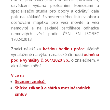
osvědčení vydaná profesními komorami a
specializační studia pro obory a odvětví, dále
pak na základě živnostenského listu v oboru
oceňování majetku pro věci movité a věci
nemovité a na základě certifikace odhadce
nemovitých věcí podle ČSN EN ISO/IEC
17024:2013.
Znalci náleží za
každou hodinu práce
účelně
vynaložené na výkon znalecké činnosti
odměna
podle vyhlášky č. 504/2020 Sb.
, o znalečném, v
aktuálním znění.
Více na:
Seznam znalců
Sbírka zákonů a sbírka mezinárodních
smluv