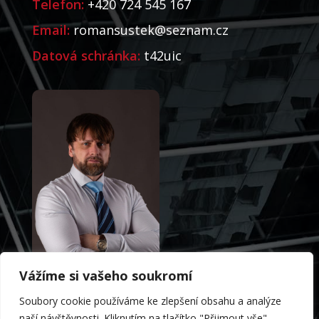
Telefon:
+420 724 545 167
Email:
romansustek@seznam.cz
Datová schránka:
t42uic
Vážíme si vašeho soukromí
Soubory cookie používáme ke zlepšení obsahu a analýze
naší návštěvnosti. Kliknutím na tlačítko "Přijmout vše"