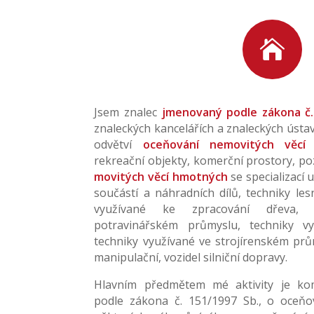

Jsem znalec
jmenovaný podle zákona č.
znaleckých kancelářích a znaleckých úst
odvětví
oceňování nemovitých věcí
(
rekreační objekty, komerční prostory, p
movitých věcí hmotných
se specializací 
součástí a náhradních dílů, techniky les
využívané ke zpracování dřeva, 
potravinářském průmyslu, techniky vyu
techniky využívané ve strojírenském prům
manipulační, vozidel silniční dopravy.
Hlavním předmětem mé aktivity je ko
podle zákona č. 151/1997 Sb., o oceň