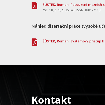

ŠŮSTEK, Roman. Posouzení mezních sta
roč. 18, č. 1, s. 35−40. ISSN 1801-7118.
Náhled disertační práce (Vysoké uče

ŠŮSTEK, Roman. Systémový přístup k o
Kontakt