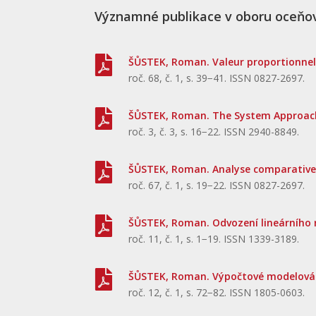
Významné publikace v oboru oceňo

ŠŮSTEK, Roman. Valeur proportionnel
roč. 68, č. 1, s. 39−41. ISSN 0827-2697.

ŠŮSTEK, Roman. The System Approach 
roč. 3, č. 3, s. 16−22. ISSN 2940-8849.

ŠŮSTEK, Roman. Analyse comparative 
roč. 67, č. 1, s. 19−22. ISSN 0827-2697.

ŠŮSTEK, Roman. Odvození lineárního r
roč. 11, č. 1, s. 1−19. ISSN 1339-3189.

ŠŮSTEK, Roman. Výpočtové modelování 
roč. 12, č. 1, s. 72−82. ISSN 1805-0603.