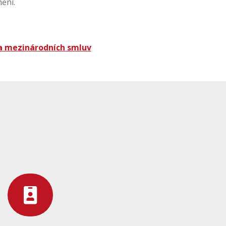
ění.
ka mezinárodních smluv
