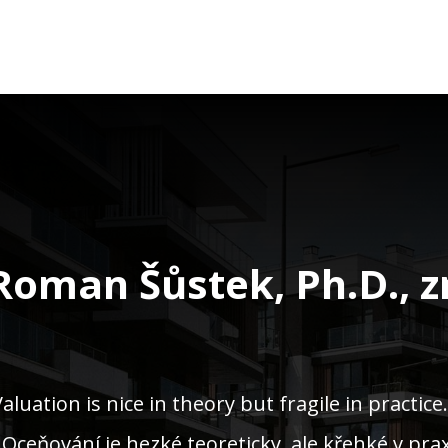
 Roman Šůstek, Ph.D., z
Valuation is nice in theory but fragile in practice. 
 Oceňování je hezké teoreticky, ale křehké v prax