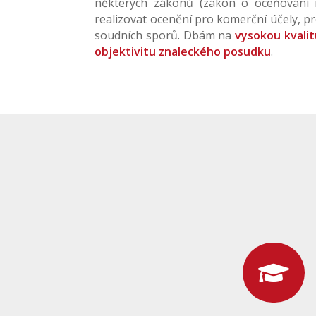
některých zákonů (zákon o oceňování m
realizovat ocenění pro komerční účely, pr
soudních sporů. Dbám na
vysokou kvalit
objektivitu znaleckého posudku
.
