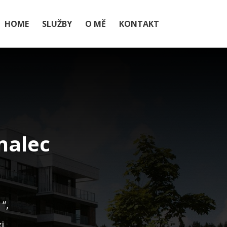
HOME
SLUŽBY
O MĚ
KONTAKT
nalec
“,
i.