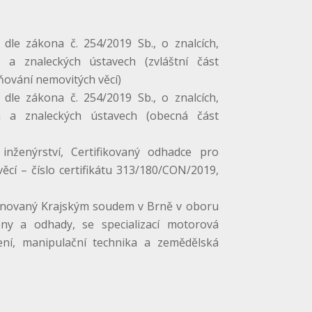
dle zákona č. 254/2019 Sb., o znalcích,
h a znaleckých ústavech (zvláštní část
ňování nemovitých věcí)
dle zákona č. 254/2019 Sb., o znalcích,
ch a znaleckých ústavech (obecná část
nženýrství, Certifikovaný odhadce pro
ěcí – číslo certifikátu 313/180/CON/2019,
enovaný Krajským soudem v Brně v oboru
ny a odhady, se specializací motorová
zení, manipulační technika a zemědělská