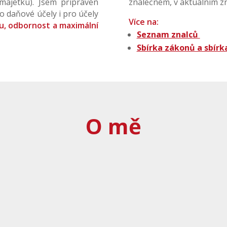
ajetku). Jsem připraven
znalečném, v aktuálním zn
o daňové účely i pro účely
Více na:
u, odbornost a maximální
Seznam znalců
Sbírka zákonů a sbír
O mě