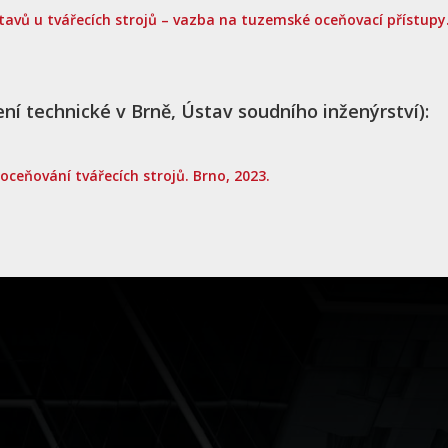
vů u tvářecích strojů – vazba na tuzemské oceňovací přístupy. S
ní technické v Brně, Ústav soudního inženýrství):
ceňování tvářecích strojů. Brno, 2023.