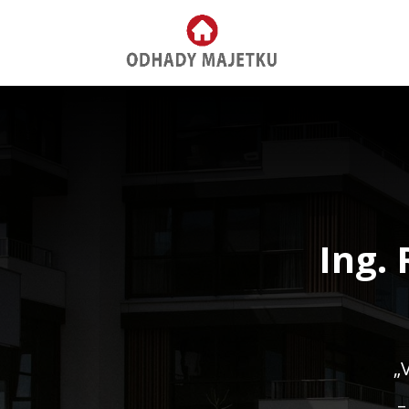
Ing.
„
–