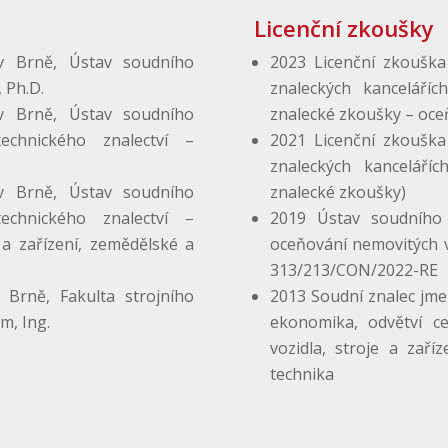
Licenční zkoušky
v Brně, Ústav soudního
2023 Licenční zkouška 
 Ph.D.
znaleckých kanceláříc
v Brně, Ústav soudního
znalecké zkoušky – oce
technického znalectví –
2021 Licenční zkouška 
znaleckých kanceláří
v Brně, Ústav soudního
znalecké zkoušky)
technického znalectví –
2019 Ústav soudního i
 a zařízení, zemědělské a
oceňování nemovitých v
313/213/CON/2022-RE
Brně, Fakulta strojního
2013 Soudní znalec jm
m, Ing.
ekonomika, odvětví ce
vozidla, stroje a zaří
technika