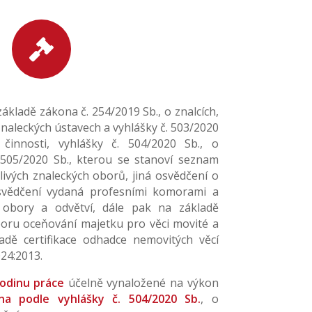

ákladě zákona č. 254/2019 Sb., o znalcích,
znaleckých ústavech a vyhlášky č. 503/2020
činnosti, vyhlášky č. 504/2020 Sb., o
 505/2020 Sb., kterou se stanoví seznam
livých znaleckých oborů, jiná osvědčení o
osvědčení vydaná profesními komorami a
o obory a odvětví, dále pak na základě
boru oceňování majetku pro věci movité a
adě certifikace odhadce nemovitých věcí
24:2013.
odinu práce
účelně vynaložené na výkon
a podle vyhlášky č. 504/2020 Sb.
, o