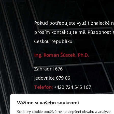
Pokud potřebujete využít znalecké n
prosím kontaktujte mě. Působnost z
Českou republiku.
Ing. Roman Šůstek, Ph.D.
Zahradní 676
Jedovnice 679 06
Telefon:
+420 724 545 167
Email:
romansustek@seznam.cz
Vážíme si vašeho soukromí
Datová schránka:
t42uic
Soubory cookie používáme ke zlepšení obsahu a analýze