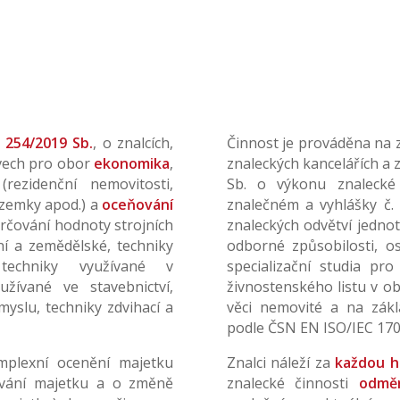
 254/2019 Sb.
, o znalcích,
Činnost je prováděna na z
avech pro obor
ekonomika
,
znaleckých kancelářích a 
rezidenční nemovitosti,
Sb. o výkonu znalecké 
ozemky apod.) a
oceňování
znalečném a vyhlášky č.
určování hodnoty strojních
znaleckých odvětví jednot
ní a zemědělské, techniky
odborné způsobilosti, 
techniky využívané v
specializační studia pr
žívané ve stavebnictví,
živnostenského listu v o
yslu, techniky zdvihací a
věci nemovité a na zákl
podle ČSN EN ISO/IEC 170
mplexní ocenění majetku
Znalci náleží za
každou h
ování majetku a o změně
znalecké činnosti
odměn